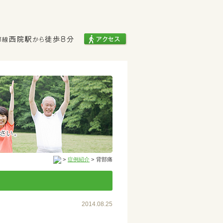
>
症例紹介
>
背部痛
2014.08.25